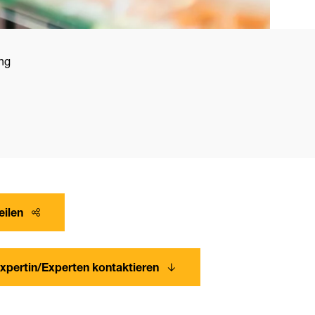
ng
eilen
xpertin/Experten kontaktieren