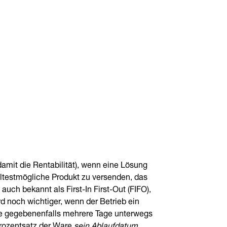
mit die Rentabilität), wenn eine Lösung
ältestmögliche Produkt zu versenden, das
uch bekannt als First-In First-Out (FIFO),
ird noch wichtiger, wenn der Betrieb ein
re gegebenenfalls mehrere Tage unterwegs
Prozentsatz der Ware
sein Ablaufdatum
,