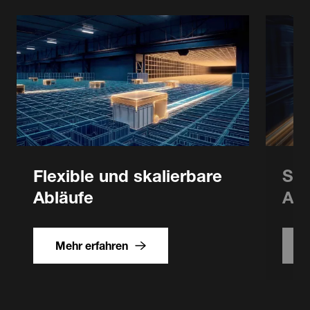
Flexible und skalierbare
Sch
Abläufe
Auf
Mehr erfahren
Flexible
und
skalierbare
Abläufe