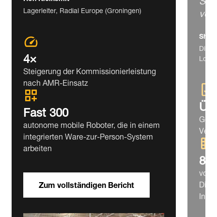
ver
Lagerleiter, Radial Europe (Groningen)
Shim
Direk
4×
Lotte
Steigerung der Kommissionierleistung
nach AMR-Einsatz
Übe
Fast 300
Getr
autonome mobile Roboter, die in einem
Vera
integrierten Ware-zur-Person-System
arbeiten
8,2
volla
Dist
Zum vollständigen Bericht
Inch