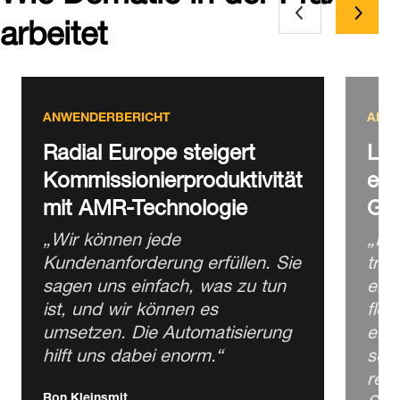
arbeitet
ANWENDERBERICHT
ANW
Radial Europe steigert
Lot
Kommissionierproduktivität
ers
mit AMR-Technologie
Ge
„Wir können jede
„Im
Kundenanforderung erfüllen. Sie
trad
sagen uns einfach, was zu tun
einf
ist, und wir können es
flex
umsetzen. Die Automatisierung
ein 
hilft uns dabei enorm.“
sch
reag
Sich
Ron Kleinsmit