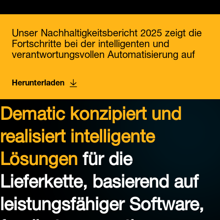
Unser Nachhaltigkeitsbericht 2025 zeigt die
Fortschritte bei der intelligenten und
verantwortungsvollen Automatisierung auf
Herunterladen
Dematic konzipiert und
realisiert intelligente
Lösungen
für die
Lieferkette, basierend auf
leistungsfähiger Software,