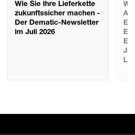
Wie Sie Ihre Lieferkette
War
zukunftssicher machen -
Aut
Der Dematic-Newsletter
Ent
im Juli 2026
Erf
Erk
Jah
Lag