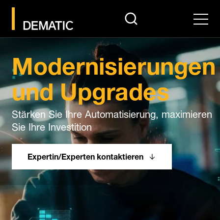
search
Men
Modernisierungen
und Upgrades
Stärken Sie Ihre Automatisierung, maximieren
Sie Ihre Investition
Expertin/Experten kontaktieren