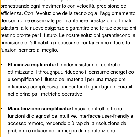
ottimizzano il throughput, riducono il consumo energetico
e semplificano il flusso dei materiali per una maggiore
efficienza complessiva, consentendo guadagni misurabili
nelle principali metriche operative.
Manutenzione semplificata:
I nuovi controlli offrono
funzioni di diagnostica intuitive, interfacce user-friendly e
accesso remoto, rendendo più rapida la risoluzione dei
problemi e riducendo l'impegno di manutenzione.
Supporto a lungo termine:
L'impegno nella gestione
dell'obsolescenza e nella longevità del sistema garantisce
la sostituzione di hardware e software obsoleti e include
l'accesso a pezzi di ricambio, supporto tecnico e
compatibilità futura.
Modernizzazione della meccatronica
Modernizzazione del software