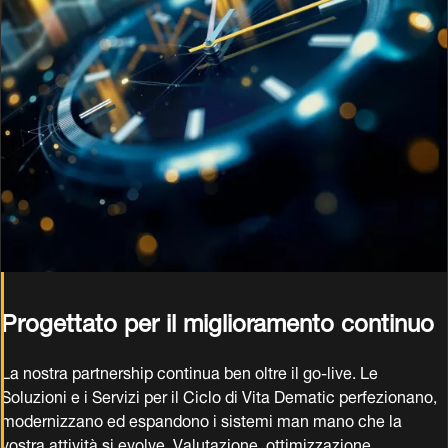
Progettato per il miglioramento continuo
La nostra partnership continua ben oltre il go-live. Le
Soluzioni e i Servizi per il Ciclo di Vita Dematic perfezionano,
modernizzano ed espandono i sistemi man mano che la
vostra attività si evolve. Valutazione, ottimizzazione,
formazione e aggiornamenti prolungano la vita delle
attrezzature, migliorano le prestazioni e riducono gli sprechi. Il
supporto continuo, caratterizzato da tecnologie modulari e
software adattabile, vi consente di far crescere le vostre
operazioni senza interruzioni, garantendo un valore a lungo
termine.
Scopri di più