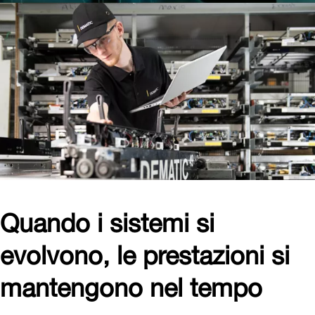
Quando i sistemi si
evolvono, le prestazioni si
mantengono nel tempo
Per rimanere competitivi è fondamentale capire quando
aggiornare i sistemi per generare nuovo valore.
Modernizzazioni e aggiornamenti non servono solo a
migliorare l’efficienza e prolungare la vita degli impianti
esistenti, ma anche ad adattarsi a nuove esigenze operative e
aumentare il ritorno sull’investimento.
Le modernizzazioni Dematic permettono di ottenere di più
dagli impianti già installati, estendendo la vita operativa dei