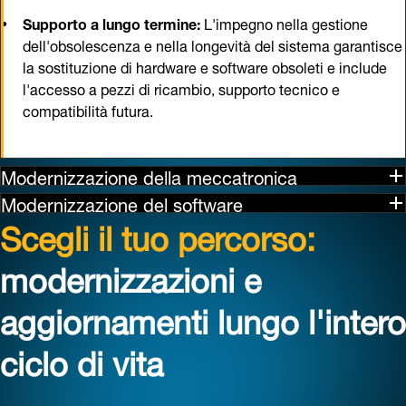
Scegli il tuo percorso:
modernizzazioni e
aggiornamenti lungo l'intero
ciclo di vita
La modernizzazione offre molto più della sola
affidabilità: garantisce che la tua automazione possa
anticipare le esigenze future. Maggiore disponibilità
degli impianti, intelligence avanzata e capacità di
anticipare i cambiamenti garantiscono che le tue
operazioni rimangano competitive e pronte ad
affrontare il futuro.
Ecco cosa ci si può aspettare da un tipico progetto