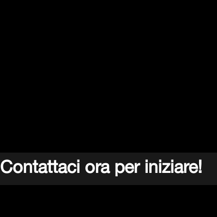
Contattaci ora per iniziare!
Parlaci delle tue esigenze: i nostri specialisti ti
guideranno nella scelta di soluzioni automatizzate che
potranno rivoluzionare la gestione degli ordini e