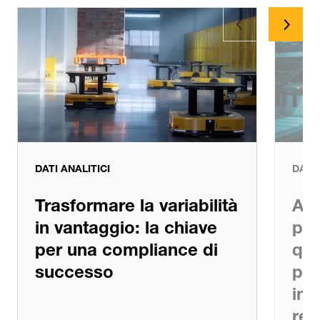
Dati analitici
Ultime notizie
DATI ANALITICI
DATI 
Trasformare la variabilità
Au
in vantaggio: la chiave
pro
per una compliance di
qua
successo
pro
int
res