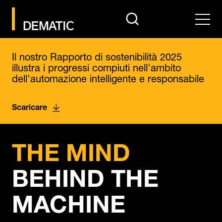
search
Men
Il nostro Rapporto di sostenibilità 2025
illustra i progressi compiuti nell'ambito
dell'automazione intelligente e responsabile
Scaricare
Pause
THE MIND
BEHIND THE
MACHINE