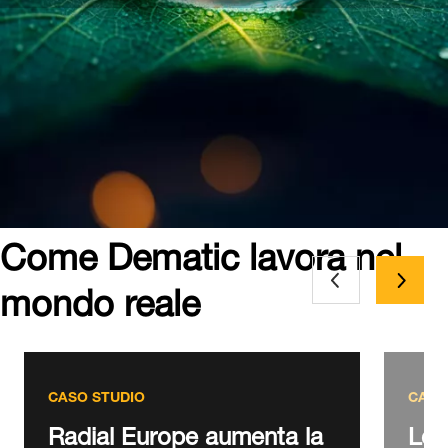
Come Dematic lavora nel
mondo reale
CASO STUDIO
CASO
Radial Europe aumenta la
Lott