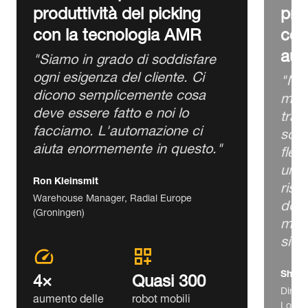
produttività del picking
pri
con la tecnologia AMR
com
aut
"Siamo in grado di soddisfare
ogni esigenza del cliente. Ci
"Nel
dicono semplicemente cosa
mode
deve essere fatto e noi lo
trad
facciamo. L'automazione ci
sono
aiuta enormemente in questo."
fles
un s
Ron Kleinsmit
risp
Warehouse Manager, Radial Europe
doma
(Groningen)
migl
sicu
4×
Quasi 300
Shim 
Dirett
aumento delle
robot mobili
Lotte 