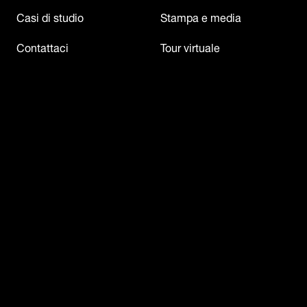
Casi di studio
Stampa e media
Contattaci
Tour virtuale
Eventi e webinar
©2026
Dematic
Informativa legale
Termini di utilizzo
Informativa sulla privacy
Cookie
Informativa sulla
privacy dei candidati