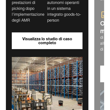
prestazioni di
autonomi operanti
picking dopo
in un sistema
l'implementazione
integrato goods-to-
degli AMR
person
Olt
mili
di ca
Visualizza lo studio di caso
completo
all'a
di el