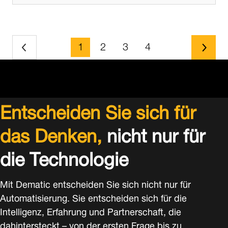
page
page
page
page
1
2
3
4
Entscheiden Sie sich für
das Denken,
nicht nur für
die Technologie
Mit Dematic entscheiden Sie sich nicht nur für
Automatisierung. Sie entscheiden sich für die
Intelligenz, Erfahrung und Partnerschaft, die
dahintersteckt – von der ersten Frage bis zu