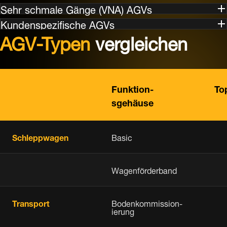
Sehr schmale Gänge (VNA) AGVs
Kundenspezifische AGVs
AGV-Typen
vergleichen
Funktion-
To
sgehäuse
Schleppwagen
Basic
Wagenförderband
Transport
Bodenkommission-
ierung