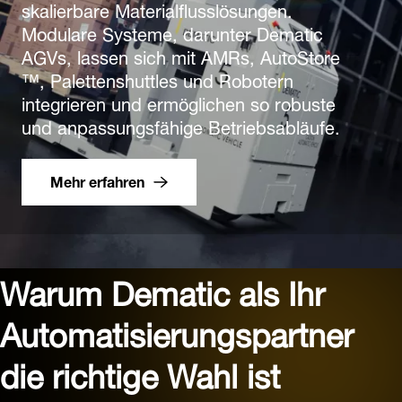
skalierbare Materialflusslösungen.
Modulare Systeme, darunter Dematic
AGVs, lassen sich mit AMRs, AutoStore
™, Palettenshuttles und Robotern
integrieren und ermöglichen so robuste
und anpassungsfähige Betriebsabläufe.
Mehr erfahren
Warum Dematic als Ihr
Automatisierungspartner
die richtige Wahl ist