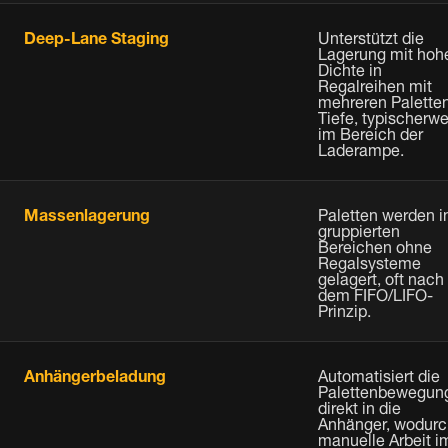
Deep-Lane Staging
Unterstützt die
Lagerung mit hoh
Dichte in
Regalreihen mit
mehreren Palette
Tiefe, typischerw
im Bereich der
Laderampe.
Massenlagerung
Paletten werden i
gruppierten
Bereichen ohne
Regalsysteme
gelagert, oft nach
dem FIFO/LIFO-
Prinzip.
Anhängerbeladung
Automatisiert die
Palettenbewegun
direkt in die
Anhänger, wodurc
manuelle Arbeit i