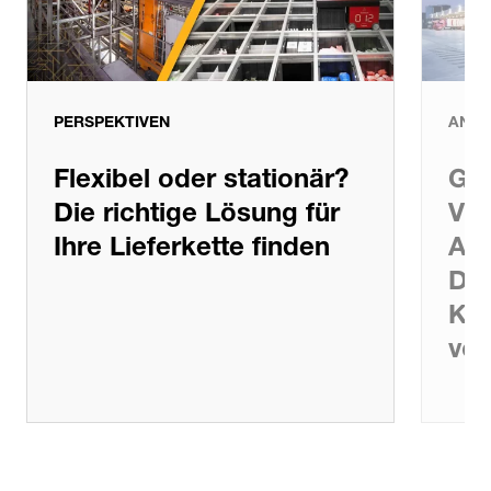
PERSPEKTIVEN
ANWE
Flexibel oder stationär?
Get
Die richtige Lösung für
Vit
Ihre Lieferkette finden
Aut
Dem
Kon
vor