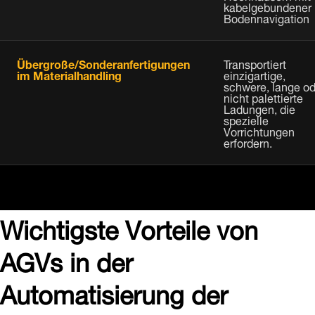
kabelgebundener
Bodennavigation
Übergroße/Sonderanfertigungen
Transportiert
im Materialhandling
einzigartige,
schwere, lange od
nicht palettierte
Ladungen, die
spezielle
Vorrichtungen
erfordern.
Wichtigste Vorteile von
AGVs in der
Automatisierung der