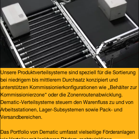
Unsere Produktverteilsysteme sind speziell für die Sortierung
bei niedrigem bis mittlerem Durchsatz konzipiert und
unterstützen Kommissionierkonfigurationen wie „Behälter zur
Kommissionierzone“ oder die Zonenroutenabwicklung.
Dematic-Verteilsysteme steuern den Warenfluss zu und von
Arbeitsstationen, Lager-Subsystemen sowie Pack- und
Versandbereichen.
Das Portfolio von Dematic umfasst vielseitige Förderanlagen
wie Verteiler mit lenkbaren Rädern, rechtwinkligen