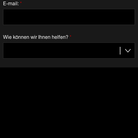
E-mail:
*
Wie können wir Ihnen helfen?
*
Ich stimme zu, dass Dematic mir Unterlagen zuschickt.
Wir schätzen Ihre Privatsphäre
Ihre oben angegebenen Informationen werden
ausschließlich von Dematic verwendet. Wir verkaufen Ihre
Daten nicht an Dritte und werden dies auch nicht tun.
Sehen Sie sich unsere Datenschutzrichtlinie an
.