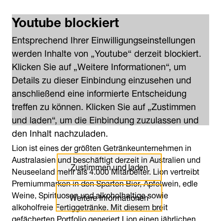
Youtube blockiert
Entsprechend Ihrer Einwilligungseinstellungen
werden Inhalte von „Youtube“ derzeit blockiert.
Klicken Sie auf „Weitere Informationen“, um
Details zu dieser Einbindung einzusehen und
anschließend eine informierte Entscheidung
treffen zu können. Klicken Sie auf „Zustimmen
und laden“, um die Einbindung zuzulassen und
den Inhalt nachzuladen.
Lion ist eines der größten Getränkeunternehmen in
Australasien und beschäftigt derzeit in Australien und
Zustimmen und laden
Neuseeland mehr als 4.000 Mitarbeiter. Lion vertreibt
Premiummarken in den Sparten Bier, Apfelwein, edle
Weine, Spirituosen und alkoholhaltige sowie
Weitere Informationen
alkoholfreie Fertiggetränke. Mit diesem breit
gefächerten Portfolio generiert Lion einen jährlichen