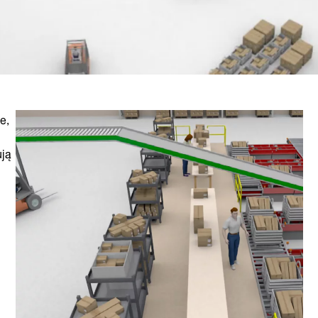
e,
ują