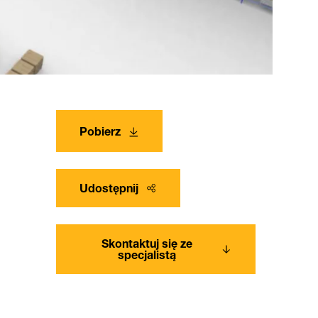
Pobierz
Udostępnij
Skontaktuj się ze
specjalistą