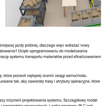
niejszej jazdy próbnej, dlaczego więc wdrażać nowy
etestowania? Dzięki oprogramowaniu do modelowania
ację systemu transportu materiałów przed sfinalizowaniem
 która pozwoli najlepiej ocenić osiągi samochodu.
wane tak, aby zawierały trasy i atrybuty operacyjne, które
zy inżynierii projektowania systemu. Szczegółowy model
 i parametrów operacyjnych. Logika programu PLC jest