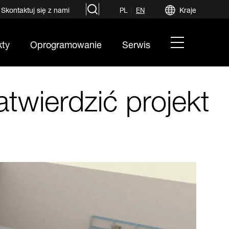
search
Skontaktuj się z nami
Kraje
PL
EN
hamburger
kty
Oprogramowanie
Serwis
menu
twierdzić projekt