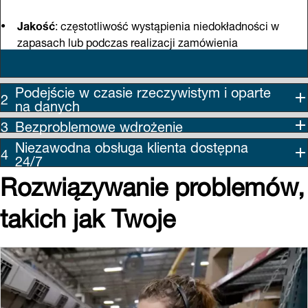
Jakość
: częstotliwość wystąpienia niedokładności w
zapasach lub podczas realizacji zamówienia
Podejście w czasie rzeczywistym i oparte
na danych
Bezproblemowe wdrożenie
Niezawodna obsługa klienta dostępna
24/7
Rozwiązywanie problemów,
takich jak Twoje