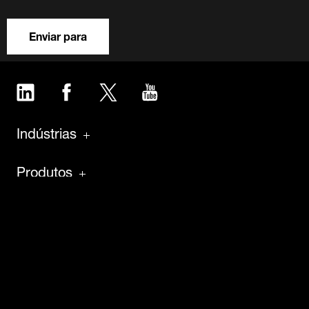
Enviar para
LinkedIn
Facebook
Twitter
YouTube
Indústrias
Produtos
Software
Manutenção