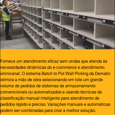
Fornece um atendimento eficaz sem ondas que atenda às
necessidades dinâmicas do e-commerce e atendimento
omnicanal. O sistema Batch to Put Wall Picking da Dematic
otimiza a mão de obra selecionando em lote um grande
volume de pedidos de sistemas de armazenamento
convencionais ou automatizados e usando técnicas de
classificação manual inteligente para atendimento de
pedidos rápido e preciso. Variações manuais e automáticas
podem ser combinadas para criar a melhor solução.