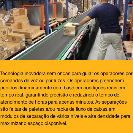
Tecnologia inovadora sem ondas para guiar os operadores por
comandos de voz ou por luzes. Os operadores preenchem
pedidos dinamicamente com base em condições reais em
tempo real, garantindo precisão e reduzindo o tempo de
atendimento de horas para apenas minutos. As separações
são feitas de paletes e/ou racks de fluxo de caixas em
módulos de separação de vários níveis e alta densidade para
maximizar o espaço disponível.