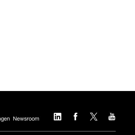
LinkedIn
Facebook
Twitter
YouTub
ngen
Newsroom