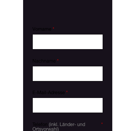
Vorname
*
Nachname
*
E-Mail-Adresse
*
Telefon
(inkl. Länder- und
*
Ortsvorwahl)