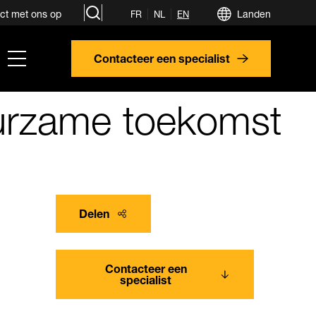
search
ct met ons op
Landen
FR
NL
EN
hamburger
Contacteer een specialist
menu
urzame toekomst
Delen
Contacteer een
specialist