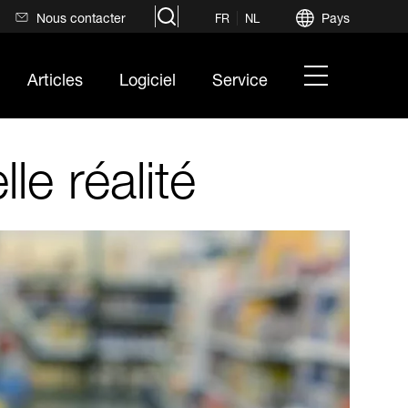
search
Nous contacter
Pays
FR
NL
hamburger
Articles
Logiciel
Service
menu
le réalité