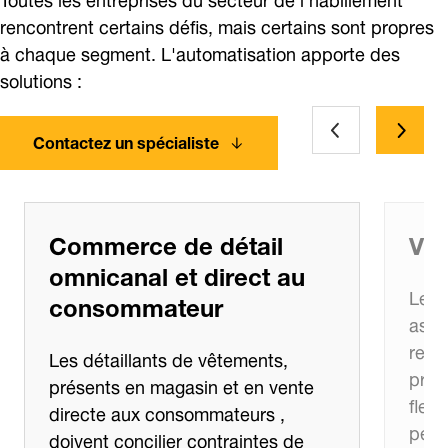
rencontrent certains défis, mais certains sont propres
à chaque segment. L'automatisation apporte des
solutions :
Contactez un spécialiste
Commerce de détail
Vêt
omnicanal et direct au
Les 
consommateur
asso
reno
Les détaillants de vêtements,
produ
présents en magasin et en vente
flexi
directe aux consommateurs ,
perm
doivent concilier contraintes de