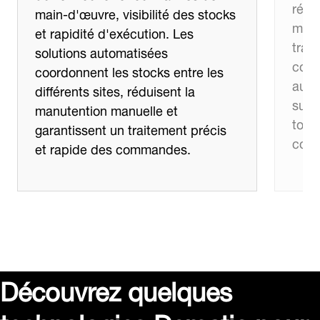
réap
main-d'œuvre, visibilité des stocks
meill
et rapidité d'exécution. Les
trai
solutions automatisées
comm
coordonnent les stocks entre les
auto
différents sites, réduisent la
sur 
manutention manuelle et
tout
garantissent un traitement précis
cons
et rapide des commandes.
Découvrez quelques