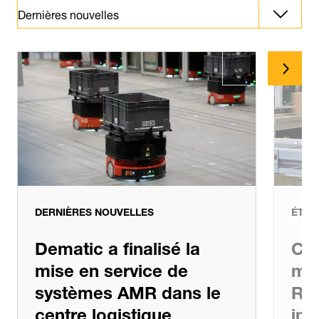
Dernières nouvelles
Dernières nouvelles
DERNIÈRES NOUVELLES
ÉTUD
Dematic a finalisé la
Co
mise en service de
mar
systèmes AMR dans le
ROI
centre logistique
ini