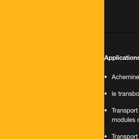
Application
Achemine
le transb
Transport
modules 
Transport