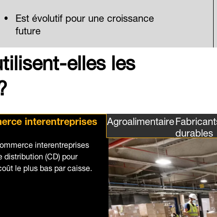
Est évolutif pour une croissance
future
ilisent-elles les
?
rce interentreprises
Agroalimentaire
Fabrican
durables
 commerce interentreprises
 distribution (CD) pour
ût le plus bas par caisse.