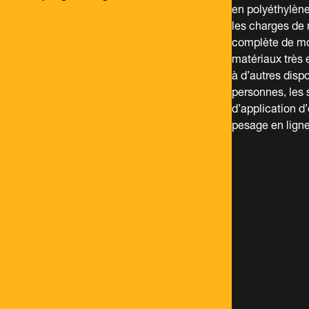
en polyéthylène
les charges de 
complète de mod
matériaux très 
à d’autres dispo
personnes, les s
d’application d
pesage en ligne,