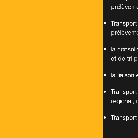
prélèveme
Transport
prélèveme
la consol
et de tri p
la liaison
Transport 
régional, i
Transport