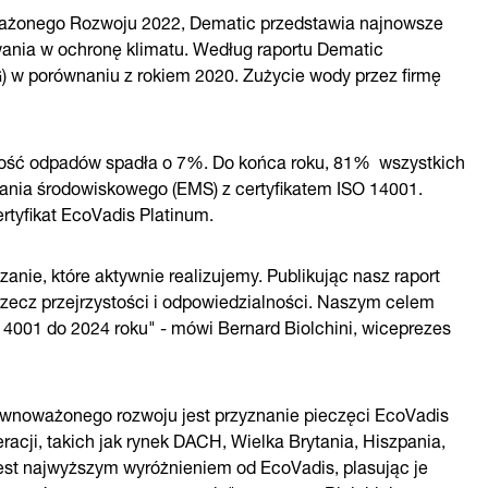
ażonego Rozwoju 2022, Dematic przedstawia najnowsze
ia w ochronę klimatu. Według raportu Dematic
 w porównaniu z rokiem 2020. Zużycie wody przez firmę
ilość odpadów spadła o 7%. Do końca roku, 81% wszystkich
ania środowiskowego (EMS) z certyfikatem ISO 14001.
rtyfikat EcoVadis Platinum.
anie, które aktywnie realizujemy. Publikując nasz raport
zecz przejrzystości i odpowiedzialności. Naszym celem
O 14001 do 2024 roku" - mówi Bernard Biolchini, wiceprezes
noważonego rozwoju jest przyznanie pieczęci EcoVadis
racji, takich jak rynek DACH, Wielka Brytania, Hiszpania,
jest najwyższym wyróżnieniem od EcoVadis, plasując je