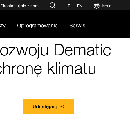
search
Skontaktuj się z nami
Kraje
PL
EN
hamburger
kty
Oprogramowanie
Serwis
menu
rozwoju Dematic
hronę klimatu
Udostępnij