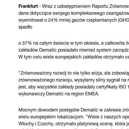
Frankfurt
- Wraz z udostępnieniem Raportu Zrównow
dane dotyczące swojego kompleksowego zaangażowan
wyemitował o 24% mniej gazów cieplarnianych (GHG)
spadło
o 37% na całym świecie w tym okresie, a całkowita 
zakładów Dematic posiadało również system zarządz
W tym celu wiele europejskich zakładów otrzymało ce
"Zrównoważony rozwój to nie tylko wizja, ale zobowiąz
zrównoważonego rozwoju, wysyłamy silny sygnał na r
jest, aby wszystkie zakłady posiadały certyfikaty IS
wykonawczy Dematic na region EMEA.
Mocnym dowodem postępów Dematic w zakresie zrów
wielu europejskim lokalizacjom. "Wiele z naszych ope
Włochy i Czechy, otrzymało platynową ocenę, która 