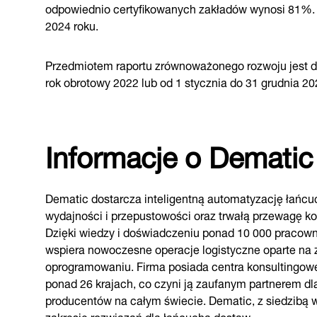
odpowiednio certyfikowanych zakładów wynosi 81%.
2024 roku.
Przedmiotem raportu zrównoważonego rozwoju jest dz
rok obrotowy 2022 lub od 1 stycznia do 31 grudnia 20
Informacje o Dematic
Dematic dostarcza inteligentną automatyzację łańcuc
wydajności i przepustowości oraz trwałą przewagę k
Dzięki wiedzy i doświadczeniu ponad 10 000 pracowni
wspiera nowoczesne operacje logistyczne oparte n
oprogramowaniu. Firma posiada centra konsultingowe
ponad 26 krajach, co czyni ją zaufanym partnerem d
producentów na całym świecie. Dematic, z siedzibą w
zakresie rozwiązań dla łańcucha dostaw.