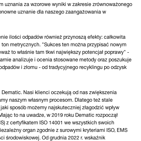
zem uznania za wzorowe wyniki w zakresie zrównoważonego
"Ponowne uznanie dla naszego zaangażowania w
nie ilości odpadów również przynoszą efekty: całkowita
7 ton metrycznych. "Sukces ten można przypisać nowym
aż to właśnie tam tkwi największy potencjał poprawy" -
larnie analizuje i ocenia stosowane metody oraz poszukuje
odpadów i złomu - od tradycyjnego recyklingu po odzysk
ematic. Nasi klienci oczekują od nas zwiększenia
amy naszym własnym procesom. Dlatego też stale
 w jaki sposób możemy najskuteczniej złagodzić wpływ
. Mając to na uwadze, w 2019 roku Dematic rozpoczął
) z certyfikatem ISO 14001 we wszystkich swoich
ezależny organ zgodnie z surowymi kryteriami ISO, EMS
i środowiskowej. Od grudnia 2022 r. wskaźnik