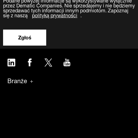
przez Dematic Companies. Nie sprzedajemy i nie będziemy
sprzedawać tych informacji innym podmiotom. Zapoznaj
się z naszą
polityką prywatności
.
Zgłoś
LinkedIn
Facebook
Twitter
YouTube
Branże
Produkty
Oprogramowanie
Serwis