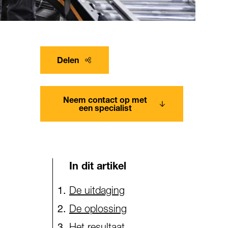
Delen
Neem contact op met
een specialist
In dit artikel
De uitdaging
De oplossing
Het resultaat