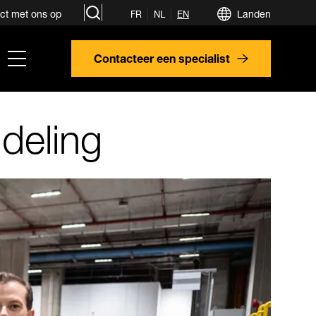
search
ct met ons op
Landen
FR
NL
EN
hamburger
Contacteer een specialist
menu
deling