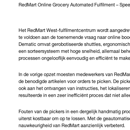
RedMart Online Grocery Automated Fulfilment – Speed
Het RedMart West-fulfilmentcentrum wordt aangedr
te voldoen aan de toenemende vraag naar online bo
Dematic omvat gerobotiseerde shuttles, ergonomische 
een sorteersysteem met hoge snelheid, allemaal beh
processen ongelooflijk eenvoudig en efficiënt te ma
In de vorige opzet moesten medewerkers van RedMa
de benodigde artikelen voor orders te picken. De pick
ook aan het ontvangen van instructies, het lokalisere
resulteerde in een zeer inefficiënt proces dat niet al
Fouten van de pickers in een dergelijk handmatig proc
uiterst kostbaar om op te lossen. Met de geautomatis
nauwkeurigheid van RedMart aanzienlijk verbeterd.