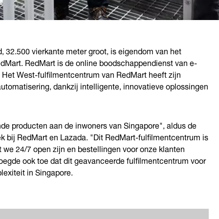
nd, 32.500 vierkante meter groot, is eigendom van het
RedMart. RedMart is de online boodschappendienst van e-
 Het West-fulfilmentcentrum van RedMart heeft zijn
tomatisering, dankzij intelligente, innovatieve oplossingen
nde producten aan de inwoners van Singapore", aldus de
ek bij RedMart en Lazada. "Dit RedMart-fulfilmentcentrum is
t we 24/7 open zijn en bestellingen voor onze klanten
 voegde ook toe dat dit geavanceerde fulfilmentcentrum voor
exiteit in Singapore.