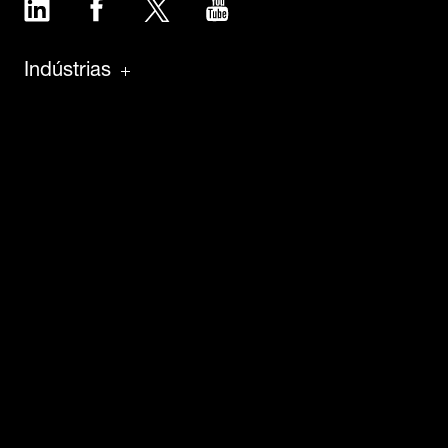
LinkedIn
Facebook
Twitter
YouTube
Indústrias
Produtos
Software
Manutenção
Sobre
Informações
Carreira
Novidades
Estudos de caso
Imprensa e mídia