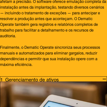
afetam a precisão. O software oferece emulação completa da
instalação antes da implantação, testando diversos cenários
— incluindo o tratamento de exceções — para antecipar e
resolver a produção antes que aconteçam. O Dematic
Operate também gera registros e relatórios completos de
trabalho para facilitar a detalhamento e os recursos de
auditoria.
Finalmente, o Dematic Operate sincroniza seus processos
manuais e automatizados para eliminar gargalos, reduzir
dependências e permitir que sua instalação opere com a
máxima eficiência.
Gerenciamento de ativos