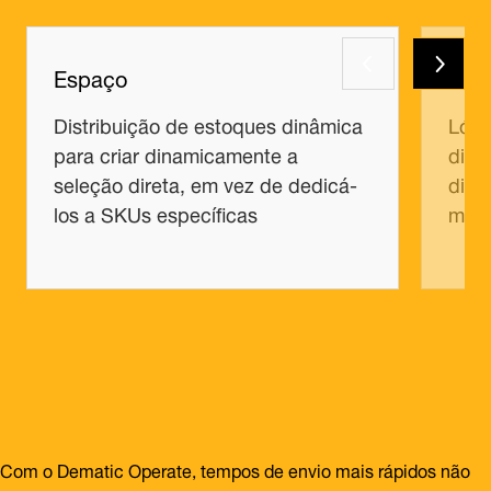
Espaço
Trab
Distribuição de estoques dinâmica
Lógi
para criar dinamicamente a
dire
seleção direta, em vez de dedicá-
dimi
los a SKUs específicas
maxi
Com o Dematic Operate, tempos de envio mais rápidos não