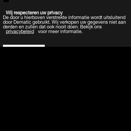
Wij respecteren uw privacy
De door u hierboven verstrekte informatie wordt uitsluitend
door Dematic gebruikt. Wij verkopen uw gegevens niet aan
derden en zullen dat ook nooit doen. Bekijk ons
privacybeleid
voor meer informatie.
Verzenden
LinkedIn
Facebook
Twitter
YouTube
Bedrijfstakken
Producten
Software