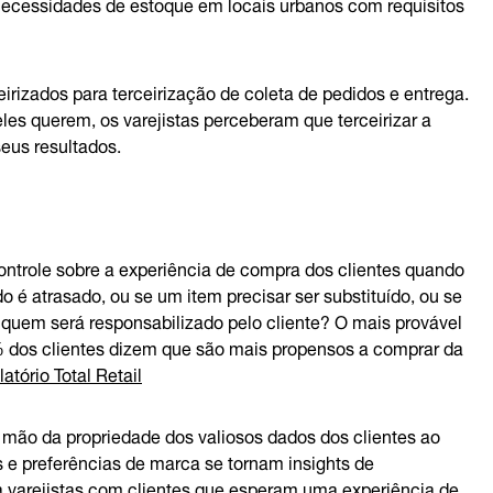
e necessidades de estoque em locais urbanos com requisitos
eirizados para terceirização de coleta de pedidos e entrega.
les querem, os varejistas perceberam que terceirizar a
seus resultados.
ontrole sobre a experiência de compra dos clientes quando
o é atrasado, ou se um item precisar ser substituído, ou se
 quem será responsabilizado pelo cliente? O mais provável
9% dos clientes dizem que são mais propensos a comprar da
latório Total Retail
 mão da propriedade dos valiosos dados dos clientes ao
s e preferências de marca se tornam insights de
ra varejistas com clientes que esperam uma experiência de