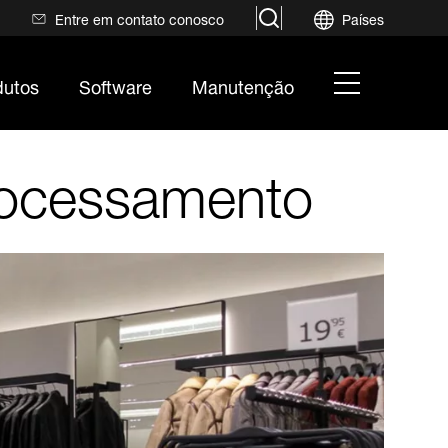
search
Entre em contato conosco
Países
hamburger
dutos
Software
Manutenção
menu
rocessamento