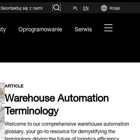
search
Skontaktuj się z nami
Kraje
PL
EN
hamburger
kty
Oprogramowanie
Serwis
menu
ARTICLE
Warehouse Automation
Terminology
Welcome to our comprehensive warehouse automation
glossary, your go-to resource for demystifying the
terminology driving the future of logistics efficiency.