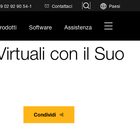
search
9 02 92 90 54-1
Contattaci
Paesi
hamburger
rodotti
Software
Assistenza
menu
rtuali con il Suo
Condividi