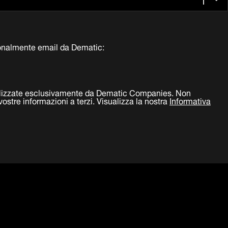
onalmente email da Dematic:
utilizzate esclusivamente da Dematic Companies. Non
stre informazioni a terzi. Visualizza la nostra
Informativa
LinkedIn
Facebook
Twitter
YouTub
ro