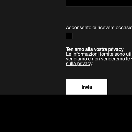
Acconsento di ricevere occasi
Teniamo alla vostra privacy
Le informazioni fornite sono 
vendiamo e non venderemo le vo
sulla privacy
.
Invia
Prodotti
Software
Assistenza
Alt