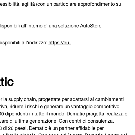
lessibilità, agilità (con un particolare approfondimento su
isponibili all'interno di una soluzione AutoStore
isponibili all'indirizzo:
https://eu-
tic
r la supply chain, progettate per adattarsi ai cambiamenti
va, ridurre i rischi e generare un vantaggio competitivo
0 dipendenti in tutto il mondo, Dematic progetta, realizza e
ware di ultima generazione. Con centri di consulenza,
iù di 26 paesi, Dematic è un partner affidabile per
re a livello globale. Con sede ad Atlanta, Dematic è parte del