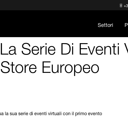
+3
Settori
P
 Serie Di Eventi Vi
oStore Europeo
la sua serie di eventi virtuali con il primo evento