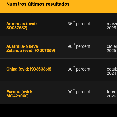
Nuestros últimos resultados
.º
Américas (evid:
marz
85
percentil
SO037682)
2025
.º
Australia-Nueva
dici
90
percentil
Zelanda (evid: FX207059)
2025
.º
China (evid: KO363358)
octub
86
percentil
2024
.º
Europa (evid:
febre
90
percentil
MC421060)
2026