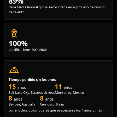
89%
de la fuerza laboral global involucrada en el proceso de revisión
de talento
100%
Certificaciones ISO 45001
Tiempo perdido sin lesiones:
15
11
años
años
Salt Lake City, Estados Unidos
Monterrey, México
8
8
años
años
Belrose, Australia
Cernusco, Italia
con muchos otros lugares que se acercan a los 4 años o más