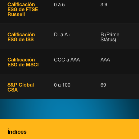
Calificación
0 a 5
3.9
ESG de FTSE
Russell
Calificación
D- a A+
B (Prime
ESG de ISS
Status)
Calificación
CCC a AAA
AAA
ESG de MSCI
S&P Global
0 a 100
69
CSA
Índices