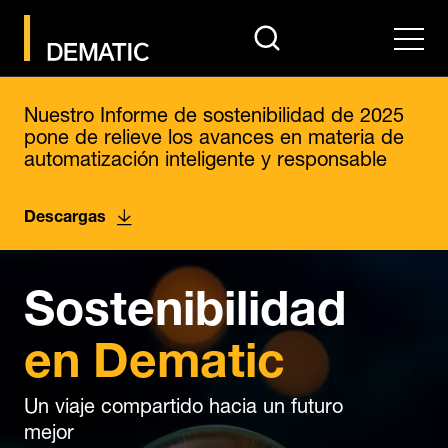
search
Men
Nuestro Informe de sostenibilidad de 2025
pone de relieve los avances en materia de
automatización inteligente y responsable
Descargas
Sostenibilidad
en Dematic
Un viaje compartido hacia un futuro
mejor