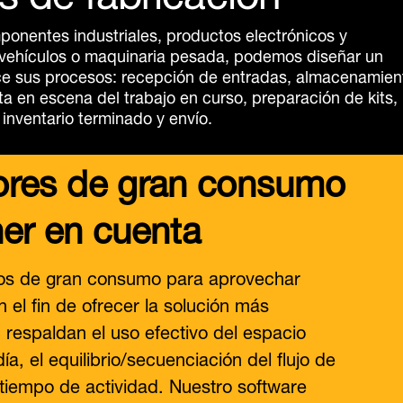
mponentes industriales, productos electrónicos y
 vehículos o maquinaria pesada, podemos diseñar un
ce sus procesos: recepción de entradas, almacenamien
ta en escena del trabajo en curso, preparación de kits,
nventario terminado y envío.
ores de gran consumo
er en cuenta
ulos de gran consumo para aprovechar
 el fin de ofrecer la solución más
 respaldan el uso efectivo del espacio
ía, el equilibrio/secuenciación del flujo de
l tiempo de actividad. Nuestro software