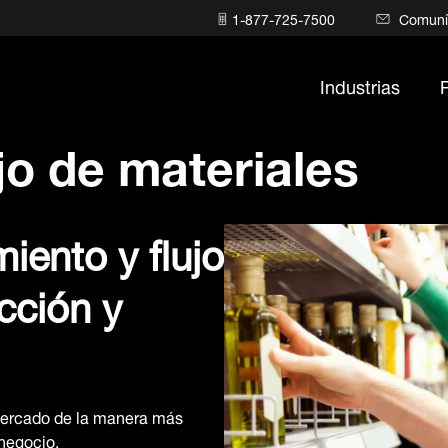
1-877-725-7500
Comuní
Industrias
jo de materiales
ento y flujo
cción y
ercado de la manera más
 negocio.