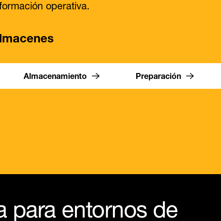
nformación operativa.
almacenes
Almacenamiento
Preparación
a para entornos de