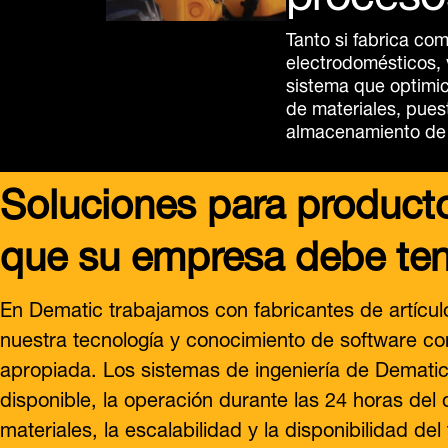
Tanto si fabrica co
electrodomésticos,
sistema que optimi
de materiales, pues
almacenamiento de i
Soluciones para product
que su empresa debe ten
En Dematic trabajamos con fabricantes de artíc
nuestra tecnología y conocimiento de software con
apropiada. Los sistemas de ingeniería de Dematic
disponible, la operación durante las 24 horas del d
materiales, la escalabilidad y la disponibilidad de