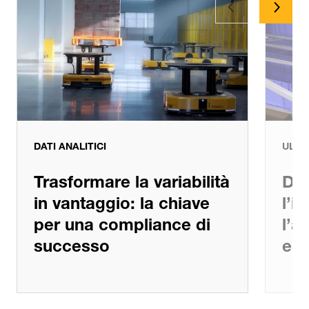
Dati analitici
Ultime notizie
DATI ANALITICI
ULTI
Trasformare la variabilità
De
in vantaggio: la chiave
l’i
per una compliance di
l’a
successo
end