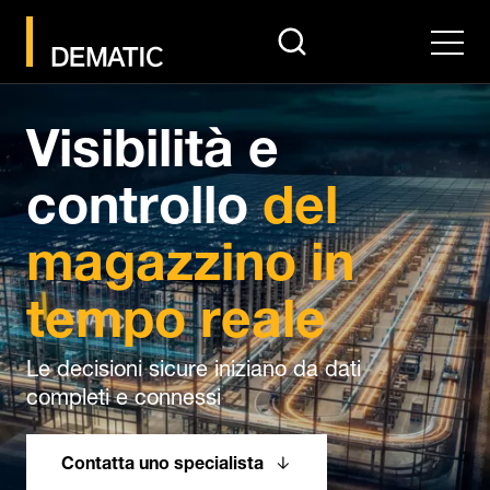
search
Men
Visibilità e
controllo
del
magazzino in
tempo reale
Le decisioni sicure iniziano da dati
completi e connessi
Contatta uno specialista