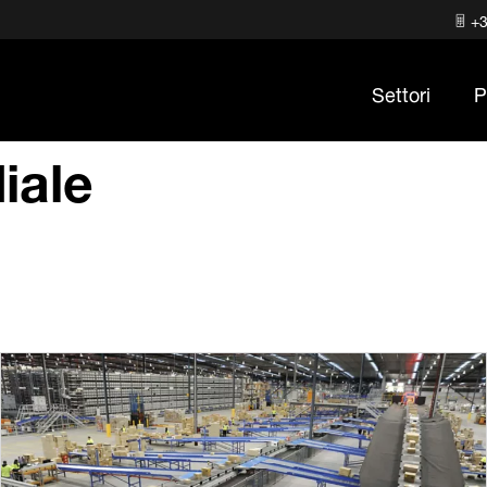
+3
Settori
P
iale