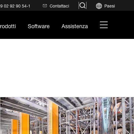
search
9 02 92 90 54-1
Contattaci
Paesi
hamburger
rodotti
Software
Assistenza
menu