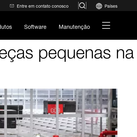
search
Entre em contato conosco
Países
hamburger
dutos
Software
Manutenção
menu
peças pequenas na