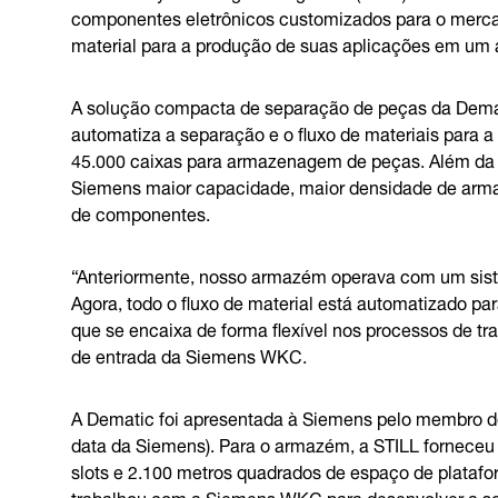
componentes eletrônicos customizados para o mercado
material para a produção de suas aplicações em um 
A solução compacta de separação de peças da Dema
automatiza a separação e o fluxo de materiais para 
45.000 caixas para armazenagem de peças. Além da 
Siemens maior capacidade, maior densidade de arm
de componentes.
“Anteriormente, nosso armazém operava com um si
Agora, todo o fluxo de material está automatizado p
que se encaixa de forma flexível nos processos de tr
de entrada da Siemens WKC.
A Dematic foi apresentada à Siemens pelo membro do
data da Siemens). Para o armazém, a STILL fornece
slots e 2.100 metros quadrados de espaço de platafo
trabalhou com a Siemens WKC para desenvolver a so