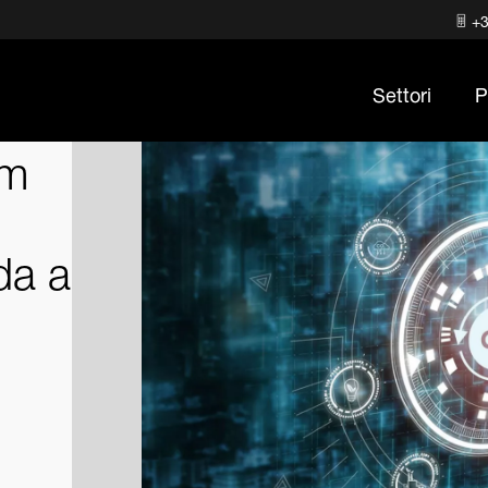
+3
Settori
P
am
da a