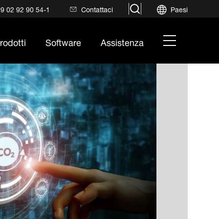
search
9 02 92 90 54-1
Contattaci
Paesi
hamburger
rodotti
Software
Assistenza
menu