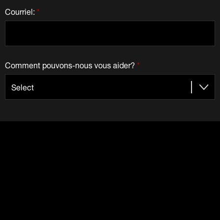
Courriel:
*
Comment pouvons-nous vous aider?
*
J’accepte de recevoir des courriels de Dematic
Nous respectons votre vie privée
Les informations fournies ci-dessus sont uniquement
utilisées par Dematic Companies. Nous ne vendons pas et
ne vendrons pas vos informations à d'autres parties.
Consultez notre politique de confidentialité.
.