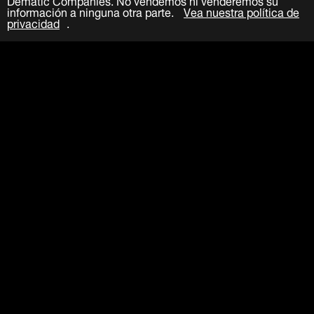
información a ninguna otra parte.
Vea nuestra política de
privacidad
.
Enviar
LinkedIn
Facebook
Twitter
YouTube
Acerca de
Carreras
Contacta
Eventos