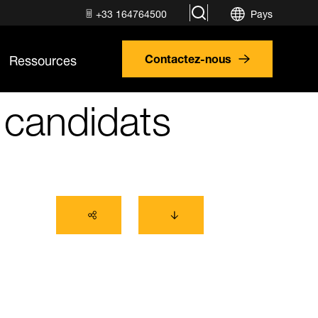
search
+33 164764500
Pays
Ressources
Contactez‑nous
s candidats