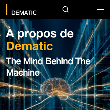
search
Men
À propos de
Dematic
The Mind Behind The
Machine