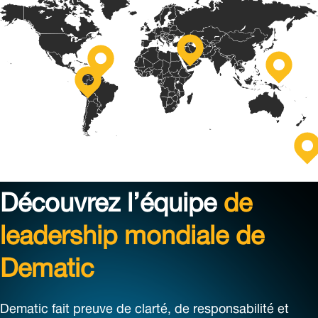
Stříbro,
Grand
République
Jinan,
Rapids,
tchèque
Chine
Monterrey,
États-
Mexique
Unis
S
Au
Découvrez l’équipe
de
leadership mondiale de
Dematic
Dematic fait preuve de clarté, de responsabilité et