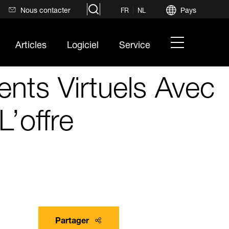
search
Nous contacter
Pays
FR
NL
hamburger
Articles
Logiciel
Service
menu
nts Virtuels Avec
’offre
c
Partager