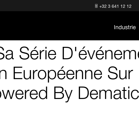
+32 3 641 12 12
Industrie
Sa Série D'événeme
n Européenne Sur L
wered By Demati