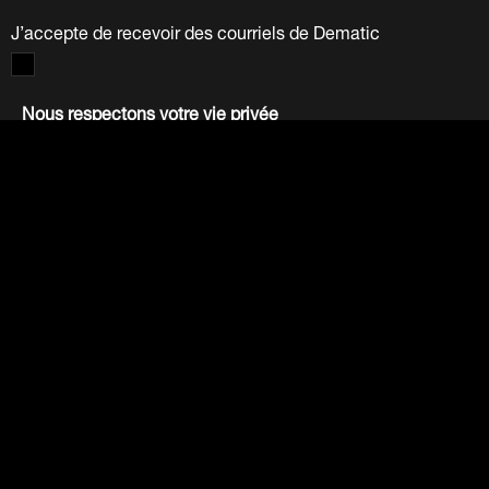
J’accepte de recevoir des courriels de Dematic
Nous respectons votre vie privée
Les informations fournies ci-dessus sont uniquement
utilisées par Dematic Companies. Nous ne vendons pas et
ne vendrons pas vos informations à d'autres parties.
Consultez notre politique de confidentialité.
.
Soumettre
LinkedIn
Facebook
Twitter
YouTube
Industrie
Articles