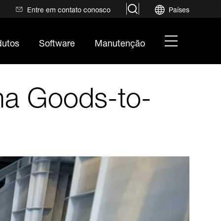
search
Entre em contato conosco
Países
hamburger
dutos
Software
Manutenção
menu
ema Goods-to-