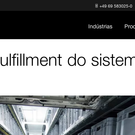
+49 69 583025-0
Indústrias
Pro
ulfillment do sist