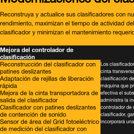
Reconstruya y actualice sus clasificadores con n
rendimiento, maximizan el tiempo de actividad del c
clasificador y minimizan el mantenimiento requeri
Mejora del controlador de
clasificación
Reconstrucción del clasificador con
Los clasificado
patines deslizantes
cinta transvers
Adaptación de rejillas de liberación
clasificación d
rápida
máquina que pr
Mejora de la cinta transportadora de
efectiva el subs
salida del clasificador
administra la i
Clasificador con patines deslizantes
controlador de 
de contención de sonido
clasificador, g
Sensor de área del Grid fotoeléctrico
incorporará un
de medición del clasificador con