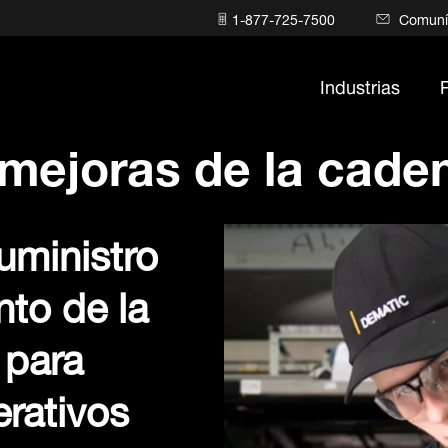
1-877-725-7500
Comuní
Industrias
mejoras de la caden
uministro
to de la
 para
erativos