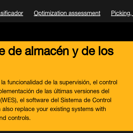
sificador
Optimization assessment
Picking,
re de almacén y de los
la funcionalidad de la supervisión, el control
plementación de las últimas versiones del
(WES), el software del Sistema de Control
also replace your existing systems with
nd controls.