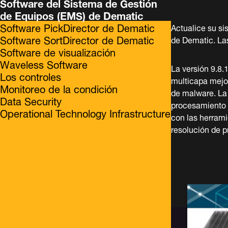
Software del Sistema de Gestión
de Equipos (EMS) de Dematic
Software PickDirector de Dematic
Actualice su si
Software SortDirector de Dematic
de Dematic. La
Software de visualización
Waveless Software
La versión 9.8
Los controles
multicapa mejor
Monitoreo de la condición
de malware. La
Data Security
procesamiento d
Operational Technology Infrastructure
con las herrami
resolución de p