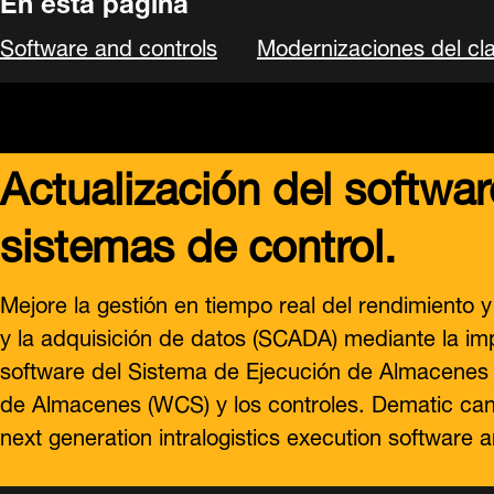
Software and controls
Modernizaciones del cla
Actualización del softwa
sistemas de control.
Mejore la gestión en tiempo real del rendimiento y 
y la adquisición de datos (SCADA) mediante la im
software del Sistema de Ejecución de Almacenes 
de Almacenes (WCS) y los controles. Dematic can 
next generation intralogistics execution software a