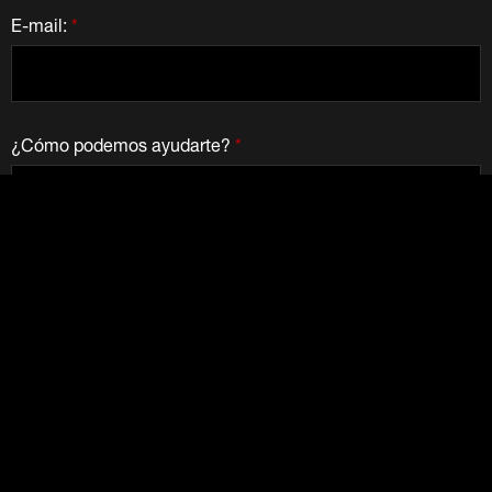
E-mail:
*
¿Cómo podemos ayudarte?
*
Quiero recibir ocasionalmente correos electrónicos de
Dematic.
Valoramos su privacidad
Su información proporcionada es utilizada únicamente por
Dematic Companies. No vendemos ni venderemos su
información a ninguna otra parte.
Vea nuestra política de
privacidad
.