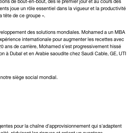
utions de bout-en-bout, dès le premier jour et au cours des
nts joue un rôle essentiel dans la vigueur et la productivité
la tête de ce groupe ».
développement des solutions mondiales. Mohamed a un MBA
xpérience internationale pour augmenter les recettes avec
 20 ans de carrière, Mohamed s’est progressivement hissé
ion à Dubaï et en Arabie saoudite chez Saudi Cable, GE, UTI
notre siège social mondial.
igentes pour la chaîne d'approvisionnement qui s'adaptent
ité, réduisent les risques et créent un avantage