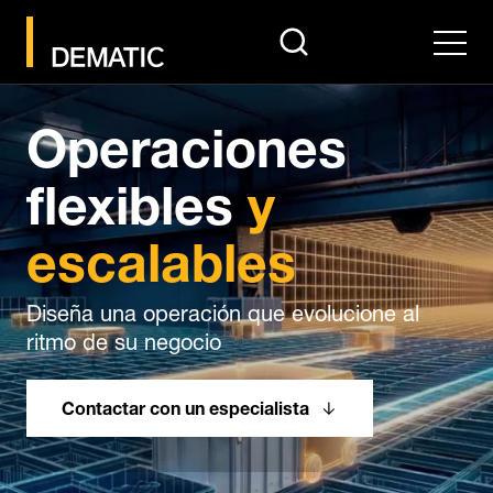
search
Men
Operaciones
flexibles
y
escalables
Diseña una operación que evolucione al
ritmo de su negocio
Contactar con un especialista