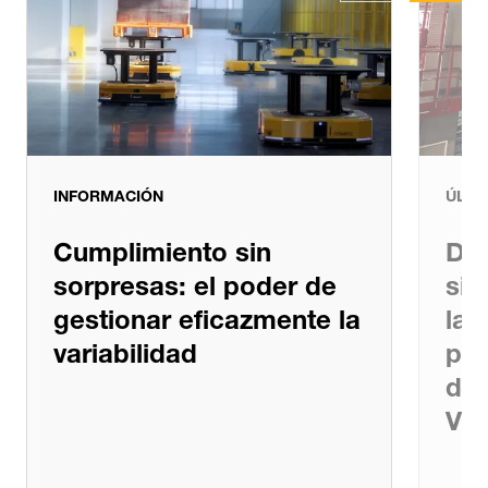
Últimas novedades
INFORMACIÓN
ÚLTI
Cumplimiento sin
Dem
sorpresas: el poder de
sis
gestionar eficazmente la
la 
variabilidad
par
de 
Veli