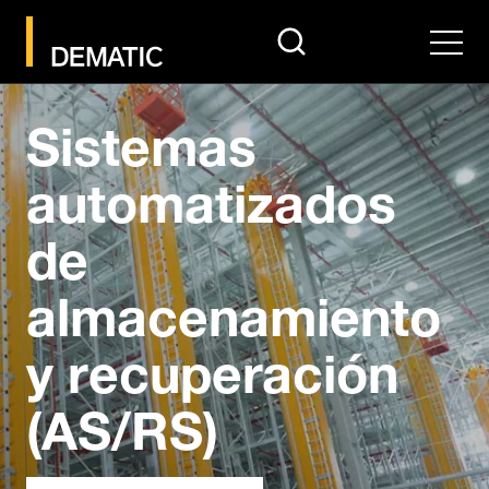
search
Men
Sistemas
automatizados
de
almacenamiento
y recuperación
(AS/RS)