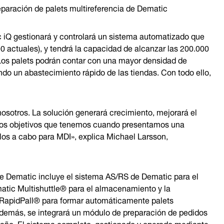
eparación de palets multireferencia de Dematic
 iQ gestionará y controlará un sistema automatizado que
00 actuales), y tendrá la capacidad de alcanzar las 200.000
. Los palets podrán contar con una mayor densidad de
do un abastecimiento rápido de las tiendas. Con todo ello,
osotros. La solución generará crecimiento, mejorará el
 los objetivos que tenemos cuando presentamos una
los a cabo para MDI», explica Michael Larsson,
de Dematic incluye el sistema AS/RS de Dematic para el
atic Multishuttle® para el almacenamiento y la
c RapidPall® para formar automáticamente palets
 Además, se integrará un módulo de preparación de pedidos
año. El sistema completo, gestionado y operado mediante