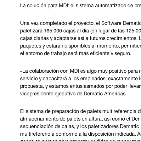
La solución para MDI: el sistema automatizado de pr
Una vez completado el proyecto, el Software Dematic
paletizará 165.000 cajas al día (en lugar de las 125.0
cajas diarias y adaptarse así a futuros crecimientos
paquetes y estarán disponibles al momento, permitien
el entorno de trabajo será más eficiente y seguro.
«La colaboración con MDI es algo muy positivo para n
servicio y capacitará a los empleados; exactamente
propuesta, y estamos entusiasmados por poder llevar
vicepresidente ejecutivo de Dematic Americas.
El sistema de preparación de palets multireferencia 
almacenamiento de palets en altura, así como el Dem
secuenciación de cajas, y los paletizadores Demati
multireferencia conforme a la disposición indicada.
goods-to-person para preparar pedidos de menor tam