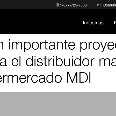
1-877-725-7500
Comuní
Industrias
n importante proye
 el distribuidor m
ermercado MDI