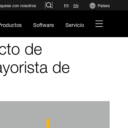
search
quese con nosotros
Países
ES
EN
hamburger
Productos
Software
Servicio
menu
cto de
ayorista de