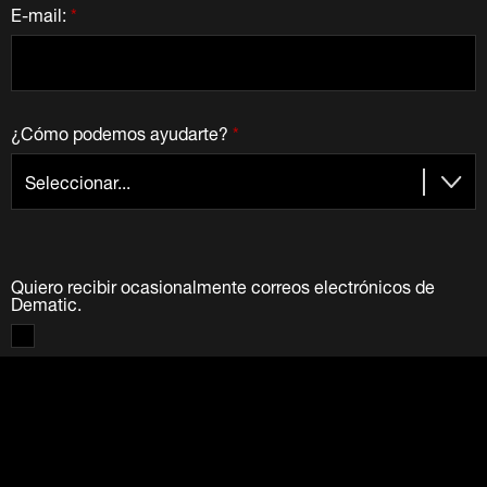
E-mail:
*
¿Cómo podemos ayudarte?
*
Quiero recibir ocasionalmente correos electrónicos de
Dematic.
Valoramos su privacidad
Su información proporcionada es utilizada únicamente por
Dematic Companies. No vendemos ni venderemos su
información a ninguna otra parte.
Vea nuestra política de
privacidad
.