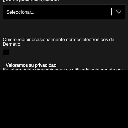
Quiero recibir ocasionalmente correos electrónicos de
Dematic.
Valoramos su privacidad
Su información proporcionada es utilizada únicamente por
Dematic Companies. No vendemos ni venderemos su
información a ninguna otra parte.
Vea nuestra política de
privacidad
.
Enviar
LinkedIn
Facebook
Twitter
YouTube